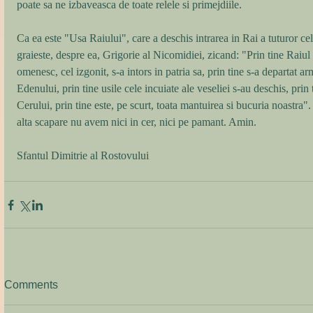
poate sa ne izbaveasca de toate relele si primejdiile. 
Ca ea este "Usa Raiului", care a deschis intrarea in Rai a tuturor ce
graieste, despre ea, Grigorie al Nicomidiei, zicand: "Prin tine Raiul
omenesc, cel izgonit, s-a intors in patria sa, prin tine s-a departat a
Edenului, prin tine usile cele incuiate ale veseliei s-au deschis, prin
Cerului, prin tine este, pe scurt, toata mantuirea si bucuria noastra".
alta scapare nu avem nici in cer, nici pe pamant. Amin. 
Sfantul Dimitrie al Rostovului
Comments