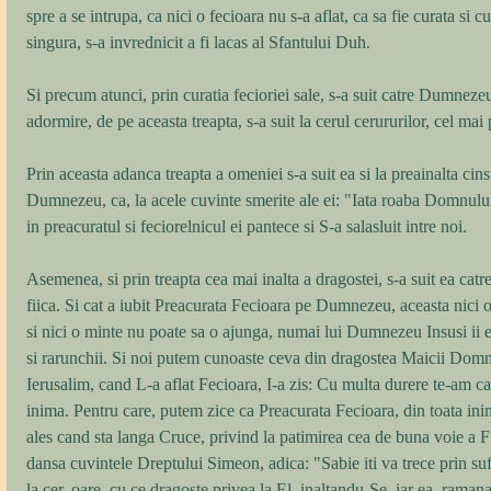
spre a se intrupa, ca nici o fecioara nu s-a aflat, ca sa fie curata si 
singura, s-a invrednicit a fi lacas al Sfantului Duh. 
Si precum atunci, prin curatia fecioriei sale, s-a suit catre Dumnezeu
adormire, de pe aceasta treapta, s-a suit la cerul cerururilor, cel mai 
Prin aceasta adanca treapta a omeniei s-a suit ea si la preainalta cins
Dumnezeu, ca, la acele cuvinte smerite ale ei: "Iata roaba Domnului
in preacuratul si feciorelnicul ei pantece si S-a salasluit intre noi. 
Asemenea, si prin treapta cea mai inalta a dragostei, s-a suit ea cat
fiica. Si cat a iubit Preacurata Fecioara pe Dumnezeu, aceasta nici 
si nici o minte nu poate sa o ajunga, numai lui Dumnezeu Insusi ii es
si rarunchii. Si noi putem cunoaste ceva din dragostea Maicii Domnu
Ierusalim, cand L-a aflat Fecioara, I-a zis: Cu multa durere te-am c
inima. Pentru care, putem zice ca Preacurata Fecioara, din toata in
ales cand sta langa Cruce, privind la patimirea cea de buna voie a Fi
dansa cuvintele Dreptului Simeon, adica: "Sabie iti va trece prin su
la cer, oare, cu ce dragoste privea la El, inaltandu-Se, iar ea, ram