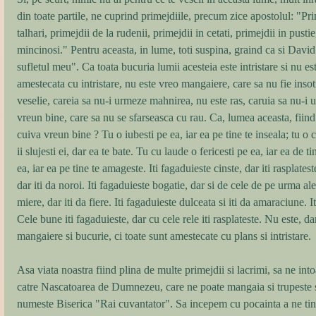
din toate partile, ne cuprind primejdiile, precum zice apostolul: "Pri
talhari, primejdii de la rudenii, primejdii in cetati, primejdii in pustie,
mincinosi." Pentru aceasta, in lume, toti suspina, graind ca si Davi
sufletul meu". Ca toata bucuria lumii acesteia este intristare si nu est
amestecata cu intristare, nu este vreo mangaiere, care sa nu fie insot
veselie, careia sa nu-i urmeze mahnirea, nu este ras, caruia sa nu-i 
vreun bine, care sa nu se sfarseasca cu rau. Ca, lumea aceasta, fiin
cuiva vreun bine ? Tu o iubesti pe ea, iar ea pe tine te inseala; tu o 
ii slujesti ei, dar ea te bate. Tu cu laude o fericesti pe ea, iar ea de t
ea, iar ea pe tine te amageste. Iti fagaduieste cinste, dar iti rasplatest
dar iti da noroi. Iti fagaduieste bogatie, dar si de cele de pe urma ale
miere, dar iti da fiere. Iti fagaduieste dulceata si iti da amaraciune. It
Cele bune iti fagaduieste, dar cu cele rele iti rasplateste. Nu este, da
mangaiere si bucurie, ci toate sunt amestecate cu plans si intristare. 
Asa viata noastra fiind plina de multe primejdii si lacrimi, sa ne into
catre Nascatoarea de Dumnezeu, care ne poate mangaia si trupeste si
numeste Biserica "Rai cuvantator". Sa incepem cu pocainta a ne tin