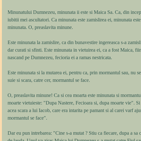
Minunatului Dumnezeu, minunata ii este si Maica Sa. Ca, din inceput
iubitii mei ascultatori. Ca minunata este zamislirea ei, minunata este 
minunata. O, preaslavita minune. 
Este minunata la zamislire, ca din bunavestire ingereasca s-a zamislit,
dar curati si sfinti. Este minunata in vietuirea ei, ca a fost Maica, fi
nascand pe Dumnezeu, fecioria ei a ramas nestricata. 
Este minunata si la mutarea ei, pentru ca, prin mormantul sau, nu se 
suie si scara, catre cer, mormantul se face. 
O, preaslavita minune! Ca si cea moarta este minunata si mormantu
moarte vietuieste: "Dupa Nastere, Fecioara si, dupa moarte vie". S
acea scara a lui Iacob, care era intarita pe pamant si al carei varf aj
mormantul se face". 
Dar eu pun intrebarea: "Cine s-a mutat ? Stiu ca fiecare, dupa a sa 
de lauda. Unul va zice: Maica lui Dumnezeu s-a mutat catre Fiul sa