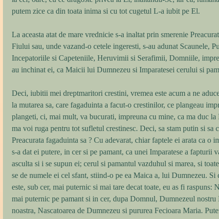
putem zice ca din toata inima si cu tot cugetul L-a iubit pe El. 
La aceasta atat de mare vrednicie s-a inaltat prin smerenie Preacurat
Fiului sau, unde vazand-o cetele ingeresti, s-au adunat Scaunele, Put
Incepatoriile si Capeteniile, Heruvimii si Serafimii, Domniile, impre
au inchinat ei, ca Maicii lui Dumnezeu si Imparatesei cerului si paman
Deci, iubitii mei dreptmaritori crestini, vremea este acum a ne aduce
la mutarea sa, care fagaduinta a facut-o crestinilor, ce plangeau impr
plangeti, ci, mai mult, va bucurati, impreuna cu mine, ca ma duc la F
ma voi ruga pentru tot sufletul crestinesc. Deci, sa stam putin si sa c
Preacurata fagaduinta sa ? Cu adevarat, chiar faptele ei arata ca o im
s-a dat ei putere, in cer si pe pamant, ca unei Imparatese a fapturii va
asculta si i se supun ei; cerul si pamantul vazduhul si marea, si toa
se de numele ei cel sfant, stiind-o pe ea Maica a, lui Dumnezeu. Si d
este, sub cer, mai puternic si mai tare decat toate, eu as fi raspuns: 
mai puternic pe pamant si in cer, dupa Domnul, Dumnezeul nostru H
noastra, Nascatoarea de Dumnezeu si pururea Fecioara Maria. Puter