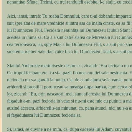
nenuntita; Sfintei Treimi, cu trei randuieli osebite, I-a slujit, cu cred
Aici, iarasi, intreb: Tu roaba Domnului, care ti-ai dobandit imparateas
suit spre atat de mare vrednicie si intru asa de inalta cinste, ca sa f
lui Dumnezeu Fiul, Fecioara nenuntita lui Dumnezeu Duhul Sfant ? 
acestea in inima sa. Ca s-a suit catre starea de Mireasa a lui Dumnez
cea fecioreasca, iar, spre Maica lui Dumnezeu-Fiul, s-a suit prin sme
smerenia roabei Sale. Iar, catre fiica lui Dumnezeu-Tatal, s-a suit pr
Sfantul Ambrozie marturiseste despre ea, zicand: "Era fecioara nu nu
Cu trupul fecioara era, ca si-a pazit floarea curatiei sale nestricata. 
niciodata nu s-a gandit la nunta. Ca, de cand ajunsese la varsta nuntii
arhiereii si preotii ii porunceau sa mearga dupa barbat, cum cerea ob
lor, zicand: "Eu, prin nascatorii mei, sunt afierosita lui Dumnezeu 
fagaduit a-mi pazi fecioria in veac si nu-mi este mie cu putinta a ma
auzind acestea, arhiereii s-au minunat, ca, pana atunci, nici nu s-a af
si fagaduiasca lui Dumnezeu fecioria sa. 
Si, iarasi, se cuvine a ne mira, ca, dupa caderea lui Adam, cuvantu