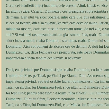
Cerul cel insufletit a fost luat intru cele ceresti. Altul, iarasi, va zi
Iar altui va zice: Casa lui Dumnezeu cea preacurata si preacinstita s-
de mana. Dar altul va zice: Soarele, intru care Si-a pus salasluirea C
la cer. Si fiecare, din a sa evlavie, va zice cate ceva de lauda. Iar e
minunata moarta, care este pusa in mormant numai de trei zile, o voi 
aici ? Si voi auzi raspunzandu-mi, cu glas smerit: Iata, roaba Domnul
stiut cine s-a mutat: roaba Domnului s-a mutat, roaba Domnului s-a 
Domnului. Aici voi pomeni de zicerea cea de demult: A sluji lui Du
Dumnezeu. Ca, daca Fecioara cea preacurata, este roaba Domnului, a
imparateasa a toata faptura cea vazuta si nevazuta. 
Deci, eu, privind spre Domnul si spre roaba Domnului, cu luare am
Unul in trei Fete, pe Tatal, pe Fiul si pe Sfantul Duh. Asemenea si p
imparateasa privind, vad trei osebite lucrari dumnezeiesti. Ca intr-u
Tatal, cu alt chip lui Dumnezeu-Fiul, si cu altul lui Dumnezeu-Duh
I-a fost Fiica; pentru care zice: "Asculta, fiica si vezi". Lui Dumneze
Dumnezeu Duhului Sfant, Fecioara nenuntita, Mireasa pururea fecio
Tatal, ca o Fiica, lui Dumnezeu-Fiul, ca o Maica, lui Dumnezeu Duh