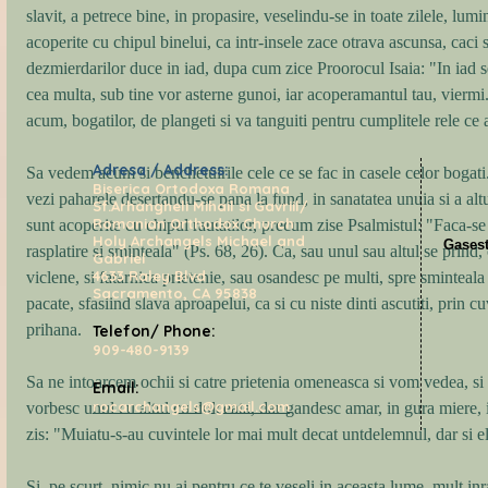
slavit, a petrece bine, in propasire, veselindu-se in toate zilele, lum
acoperite cu chipul binelui, ca intr-insele zace otrava ascunsa, caci sc
dezmierdarilor duce in iad, dupa cum zice Proorocul Isaia: "In iad se
cea multa, sub tine vor asterne gunoi, iar acoperamantul tau, viermi.
acum, bogatilor, de plangeti si va tanguiti pentru cumplitele rele ce 
Adresa / Address:
Sa vedem acum si benchetuirile cele ce se fac in casele celor bogati.
Biserica Ortodoxa Romana
vezi paharele desertandu-se pana la fund, in sanatatea unuia si a altu
Sf.Arhangheli Mihail si Gavriil/
Romanian Orthodox Church
sunt acoperite cu chipul rautatilor, precum zise Psalmistul: "Faca-se 
Holy Archangels Michael and
Gasest
rasplatire si sminteala" (Ps. 68, 26). Ca, sau unul sau altul se prind, 
Gabriel
4633 Raley Blvd
viclene, si fatarnica prietenie, sau osandesc pe multi, spre sminteala
Sacramento, CA 95838
pacate, sfasiind slava aproapelui, ca si cu niste dinti ascutiti, prin cu
prihana. 
Telefon/ Phone:
909-480-9139
Sa ne intoarcem ochii si catre prietenia omeneasca si vom vedea, si 
Email:
rocarchangels@gmail.com
vorbesc unul cu altul cu dulceata, dar gandesc amar, in gura miere, 
zis: "Muiatu-s-au cuvintele lor mai mult decat untdelemnul, dar si el
Si, pe scurt, nimic nu ai pentru ce te veseli in aceasta lume, mult inra