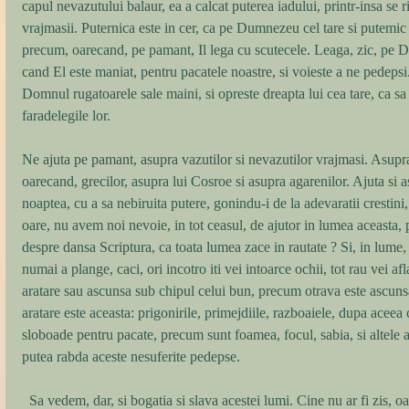
capul nevazutului balaur, ea a calcat puterea iadului, printr-insa se ri
vrajmasii. Puternica este in cer, ca pe Dumnezeu cel tare si putemic i
precum, oarecand, pe pamant, Il lega cu scutecele. Leaga, zic, pe D
cand El este maniat, pentru pacatele noastre, si voieste a ne pedepsi. 
Domnul rugatoarele sale maini, si opreste dreapta lui cea tare, ca sa
faradelegile lor. 
Ne ajuta pe pamant, asupra vazutilor si nevazutilor vrajmasi. Asupra
oarecand, grecilor, asupra lui Cosroe si asupra agarenilor. Ajuta si a
noaptea, cu a sa nebiruita putere, gonindu-i de la adevaratii crestini
oare, nu avem noi nevoie, in tot ceasul, de ajutor in lumea aceasta, p
despre dansa Scriptura, ca toata lumea zace in rautate ? Si, in lume, 
numai a plange, caci, ori incotro iti vei intoarce ochii, tot rau vei afl
aratare sau ascunsa sub chipul celui bun, precum otrava este ascuns
aratare este aceasta: prigonirile, primejdiile, razboaiele, dupa aceea
sloboade pentru pacate, precum sunt foamea, focul, sabia, si altele a
putea rabda aceste nesuferite pedepse. 
  Sa vedem, dar, si bogatia si slava acestei lumi. Cine nu ar fi zis, oare, ca lucru bun este a fi bogat si 