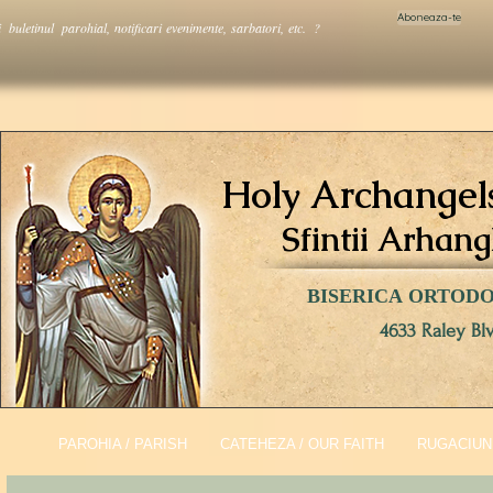
Aboneaza-te
i buletinul parohial, notificari evenimente, sarbatori, etc. ?
Holy Archangel
Sfintii Arhang
BISERICA ORTOD
4633 Raley Bl
PAROHIA / PARISH
CATEHEZA / OUR FAITH
RUGACIUNI