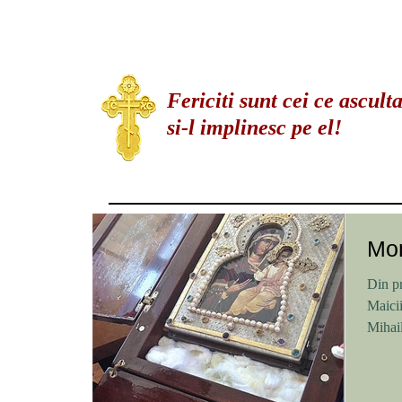
Fericiti sunt cei ce ascul
si-l implinesc pe el!
Mom
Din pr
Maicii
Mihail