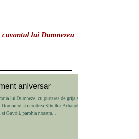
ta cuvantul lui Dumnezeu
ent aniversar
onia lui Dumneze, cu purtarea de grija a
 Domnului si ocrotirea Sfintilor Arhangheli
 si Gavriil, parohia noastra...