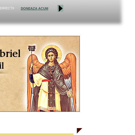
DIRECTII
DONEAZA ACUM
briel
l
ITORS
CALENDAR
MEDIA