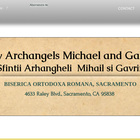
Aboneaza-te
etc. ?
CONTACT
y Archangels Michael and Ga
Sfintii Arhangheli Mihail si Gavrii
BISERICA ORTODOXA ROMANA, SACRAMENTO
4633 Raley Blvd., Sacramento, CA 95838
 / OUR FAITH
RUGACIUNI / ONLINE CHAPEL
VIZITATORI / VIS