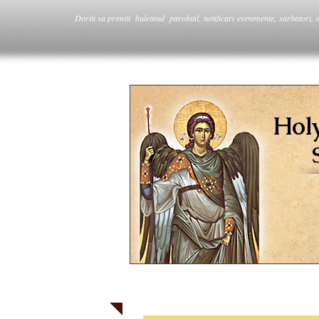
Doriti sa primiti buletinul parohial, notificari evenimente, sarbatori, 
Hol
PAROHIA / PARISH
CATEHEZA