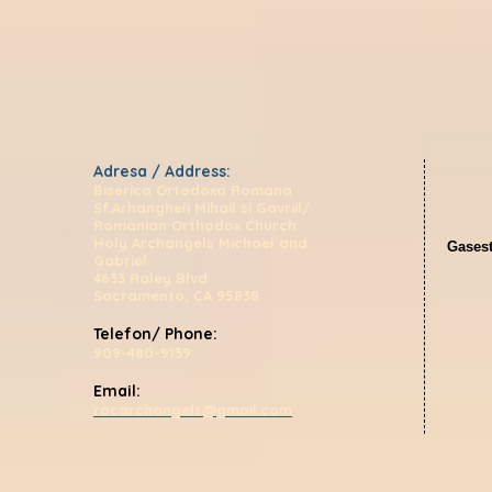
Adresa / Address:
Biserica Ortodoxa Romana
Sf.Arhangheli Mihail si Gavriil/
Romanian Orthodox Church
Holy Archangels Michael and
Gasest
Gabriel
4633 Raley Blvd
Sacramento, CA 95838
Telefon/ Phone:
909-480-9139
Email:
rocarchangels@gmail.com