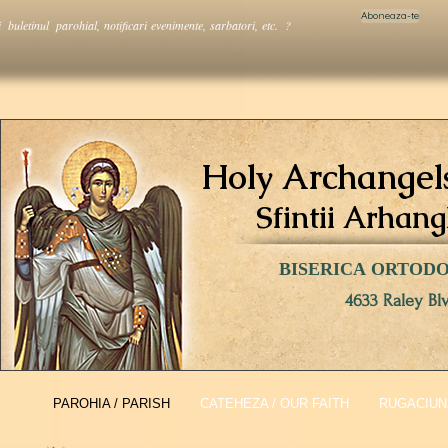
Aboneaza-te
i buletinul parohial, notificari evenimente, sarbatori, etc. ?
Holy Archangel
Sfintii Arhang
BISERICA ORTOD
4633 Raley Bl
PAROHIA / PARISH
CATEHEZA / OUR FAITH
RUGACIUNI