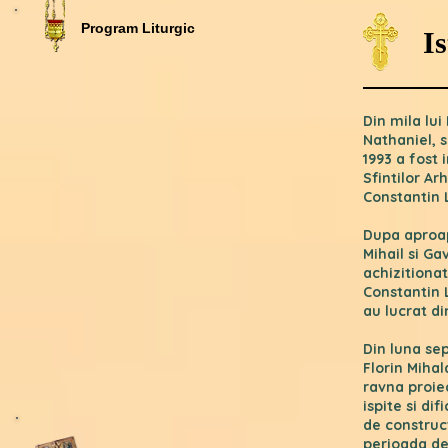
Program Liturgic
Is
Din mila lu
Nathaniel, s
1993 a fost
Sfintilor Ar
Constantin 
Dupa aproap
Mihail si Ga
achizitionat
Constantin 
au lucrat d
Din luna sep
Florin Miha
ravna proie
ispite si di
de construct
perioada de 