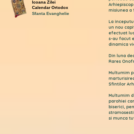
Icoana Zilei
Arhiepiscop 
Calendar Ortodox
misiunea a f
Sfanta Evanghelie
La inceputul
un nou capi
efectuat luc
s-au facut e
dinamica vie
Din luna de
Rares Onofr
Multumim pa
marturisire
Sfintilor Ar
Multumim de
parohiei car
biserici, pe
stramosesti
si munca tu