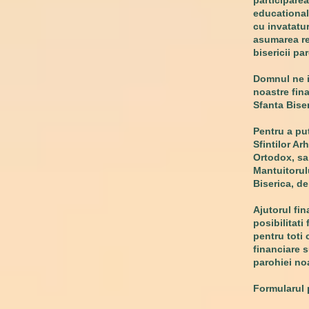
participarea 
educational
cu invataturi
asumarea res
bisericii pa
Domnul ne i
noastre fina
Sfanta Biser
Pentru a pu
Sfintilor Ar
Ortodox, sa 
Mantuitorulu
Biserica, de
Ajutorul fin
posibilitati
pentru toti c
financiare 
parohiei no
Formularul 