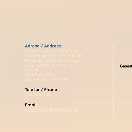
Adresa / Address:
Biserica Ortodoxa Romana
Sf.Arhangheli Mihail si Gavriil/
Romanian Orthodox Church
Holy Archangels Michael and
Gasest
Gabriel
4633 Raley Blvd
Sacramento, CA 95838
Telefon/ Phone:
909-480-9139
Email:
rocarchangels@gmail.com