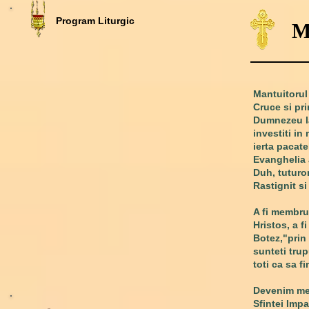
Program Liturgic
M
Mantuitorul 
Cruce si pri
Dumnezeu la
investiti in
ierta pacate
Evanghelia a
Duh, tuturor
Rastignit si 
A fi membru 
Hristos, a f
Botez,"prin 
sunteti trup
toti ca sa f
Devenim memb
Sfintei Impa