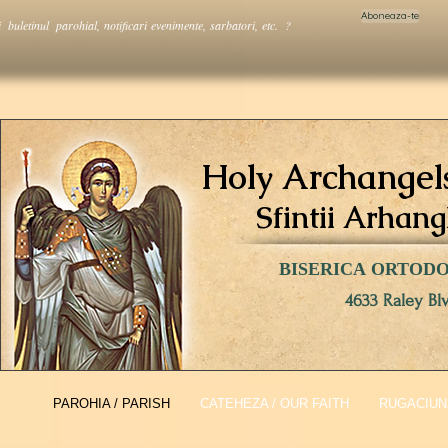
Aboneaza-te
i buletinul parohial, notificari evenimente, sarbatori, etc. ?
Holy Archangel
Sfintii Arhang
BISERICA ORTOD
4633 Raley Bl
PAROHIA / PARISH
CATEHEZA / OUR FAITH
RUGACIUNI