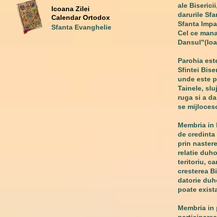
ale Biserici
Icoana Zilei
darurile Sfa
Calendar Ortodox
Sfanta Impa
Sfanta Evanghelie
Cel ce mana
Dansul"(Ioa
Parohia
este
Sfintei Bise
unde este p
Tainele, slu
ruga si a da
se mijlocesc
Membria in 
de credinta 
prin naster
relatie duho
teritoriu, c
cresterea Bis
datorie duho
poate exista
Membria in 