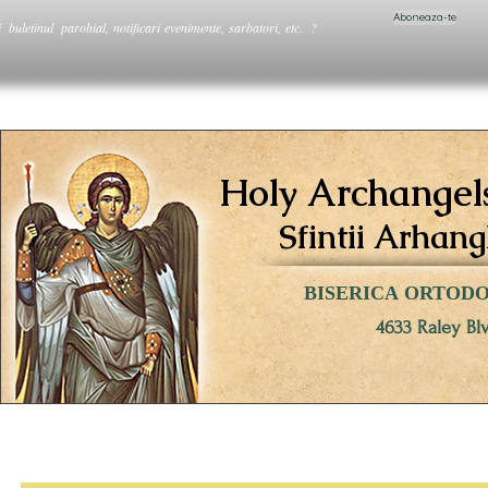
Aboneaza-te
i buletinul parohial, notificari evenimente, sarbatori, etc. ?
Holy Archangel
Sfintii Arhang
BISERICA ORTOD
4633 Raley Bl
PAROHIA / PARISH
CATEHEZA / OUR FAITH
RUGACIUNI