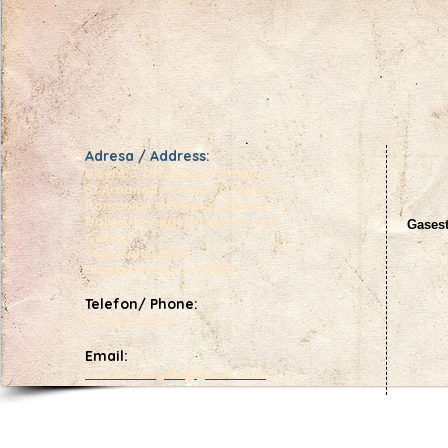
Adresa / Address:
Biserica Ortodoxa Romana
Sf.Arhangheli Mihail si Gavriil/
Romanian Orthodox Church
Holy Archangels Michael and
Gasest
Gabriel
4633 Raley Blvd
Sacramento, CA 95838
Telefon/ Phone:
909-480-9139
Email:
rocarchangels@gmail.com