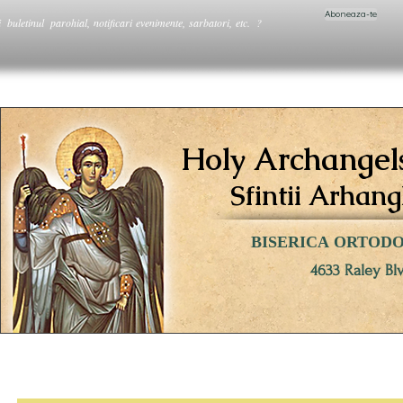
Aboneaza-te
i buletinul parohial, notificari evenimente, sarbatori, etc. ?
Holy Archangel
Sfintii Arhang
BISERICA ORTOD
4633 Raley Bl
PAROHIA / PARISH
CATEHEZA / OUR FAITH
RUGACIUNI