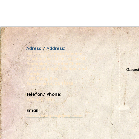
Adresa / Address:
Biserica Ortodoxa Romana
Sf.Arhangheli Mihail si Gavriil/
Romanian Orthodox Church
Holy Archangels Michael and
Gasest
Gabriel
4633 Raley Blvd
Sacramento, CA 95838
Telefon/ Phone:
909-480-9139
Email:
rocarchangels@gmail.com