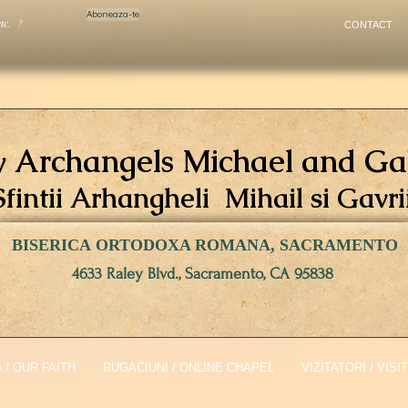
Aboneaza-te
etc. ?
CONTACT
y Archangels Michael and Ga
Sfintii Arhangheli Mihail si Gavrii
BISERICA ORTODOXA ROMANA, SACRAMENTO
4633 Raley Blvd., Sacramento, CA 95838
 / OUR FAITH
RUGACIUNI / ONLINE CHAPEL
VIZITATORI / VIS