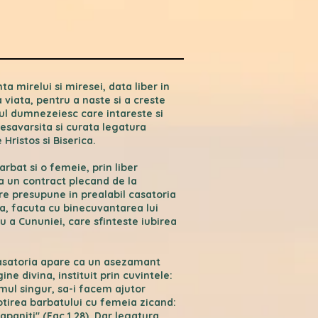
a mirelui si miresei, data liber in
a viata, pentru a naste si a creste
arul dumnezeiesc care intareste si
desavarsita si curata legatura
Hristos si Biserica.
arbat si o femeie, prin liber
za un contract plecand de la
re presupune in prealabil casatoria
ta, facuta cu binecuvantarea lui
u a Cununiei, care sfinteste iubirea
casatoria apare ca un asezamant
ne divina, instituit prin cuvintele:
mul singur, sa-i facem ajutor
otirea barbatului cu femeia zicand:
tapaniti" (Fac 1,28). Dar legatura