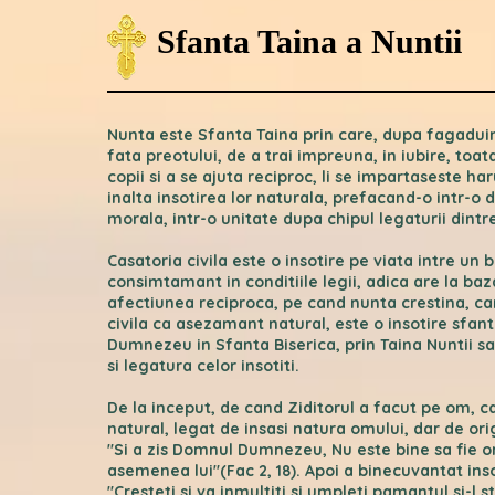
Sfanta Taina a Nuntii
Nunta este Sfanta Taina prin care, dupa fagaduint
fata preotului, de a trai impreuna, in iubire, toat
copii si a se ajuta reciproc, li se impartaseste h
inalta insotirea lor naturala, prefacand-o intr-o 
morala, intr-o unitate dupa chipul legaturii dintre 
Casatoria civila este o insotire pe viata intre un b
consimtamant in conditiile legii, adica are la ba
afectiunea reciproca, pe cand nunta crestina, ca
civila ca asezamant natural, este o insotire sfan
Dumnezeu in Sfanta Biserica, prin Taina Nuntii sa
si legatura celor insotiti.
De la inceput, de cand Ziditorul a facut pe om, 
natural, legat de insasi natura omului, dar de origi
"Si a zis Domnul Dumnezeu, Nu este bine sa fie o
asemenea lui"(Fac 2, 18). Apoi a binecuvantat ins
"Cresteti si va inmultiti si umpleti pamantul si-l s