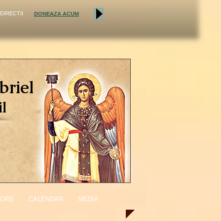
DIRECTII
DONEAZA ACUM
briel
l
ITORS
CALENDAR
MEDIA