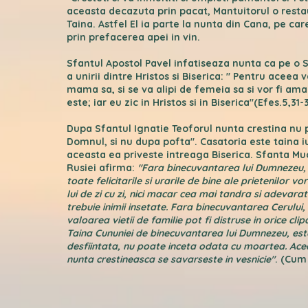
aceasta decazuta prin pacat, Mantuitorul o restau
Taina. Astfel El ia parte la nunta din Cana, pe car
prin prefacerea apei in vin.
Sfantul Apostol Pavel infatiseaza nunta ca pe o 
a unirii dintre Hristos si Biserica: " Pentru aceea 
mama sa, si se va alipi de femeia sa si vor fi am
este; iar eu zic in Hristos si in Biserica"(Efes.5,31-3
Dupa Sfantul Ignatie Teoforul nunta crestina nu 
Domnul, si nu dupa pofta". Casatoria este taina i
aceasta ea priveste intreaga Biserica. Sfanta M
Rusiei afirma:
"Fara binecuvantarea lui Dumnezeu, 
toate felicitarile si urarile de bine ale prietenilor 
lui de zi cu zi, nici macar cea mai tandra si adevar
trebuie inimii insetate. Fara binecuvantarea Cerului
valoarea vietii de familie pot fi distruse in orice clip
Taina Cununiei de binecuvantarea lui Dumnezeu, este 
desfiintata, nu poate inceta odata cu moartea. Ace
nunta crestineasca se savarseste in vesnicie"
.
(Cum 