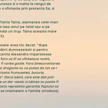
reaza si o inalta la rangul de
e o sfinteste prin prezenta Sa, si
Sfanta Taina, asemenea celei mari
va lasa omul pe tatal sau si pe
andoi un trup. Taina aceasta mare
2).
poate avea loc decat :"dupa
ubirii dumnezeiesti si pentru
ucenita Alexandra imparateasa
fara ca El sa sfinteasca nunta,
vor fi vorbe goale. Fara binecuvantarea
ata dragoste nu va putea da tot ce-i
, toata frumusetea, bucuria,
a". Darul iubirii, care este dat prin
un dar vesnic si iubirea nu poate fi
asta reprezinta garantia faptului ca
sa intemeiem o familie ortodoxa)