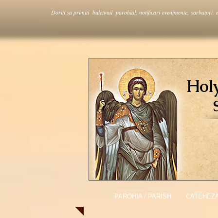
Doriti sa primiti buletinul parohial, notificari evenimente, sarbatori, 
Hol
PAROHIA / PARISH
CATEHEZA