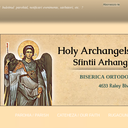
Aboneaza-te
i buletinul parohial, notificari evenimente, sarbatori, etc. ?
Holy Archangel
Sfintii Arhang
BISERICA ORTOD
4633 Raley Bl
PAROHIA / PARISH
CATEHEZA / OUR FAITH
RUGACIUNI