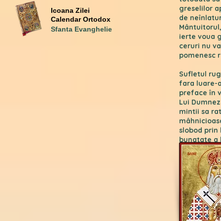
greselilor a
Icoana Zilei
de neînlatur
Calendar Ortodox
Mântuitorul,
Sfanta Evanghelie
ierte voua g
ceruri nu va
pomenesc rau
Sufletul rug
fara luare-
preface în 
Lui Dumnezeu
mintii sa ra
mâhnicioasa
slobod prin
bunatate a 
la fericita 