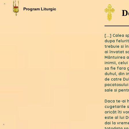
Program Liturgic
D
[...] Calea
dupa felurit
trebuie si î
ai învatat 
Mântuirea a
inimii, celu
sa fie fara 
duhul, din i
de catre Duh
pacatosului
sale si pent
Daca te-ai 
cugetarile s
oricât îti 
este al lui 
dai la vreme
totodata sa-