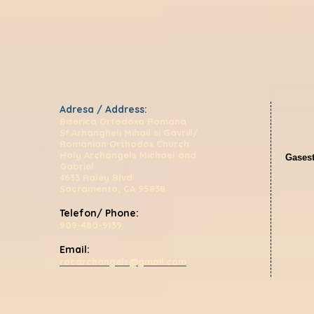
Adresa / Address:
Biserica Ortodoxa Romana
Sf.Arhangheli Mihail si Gavriil/
Romanian Orthodox Church
Holy Archangels Michael and
Gasest
Gabriel
4633 Raley Blvd
Sacramento, CA 95838
Telefon/ Phone:
909-480-9139
Email:
rocarchangels@gmail.com